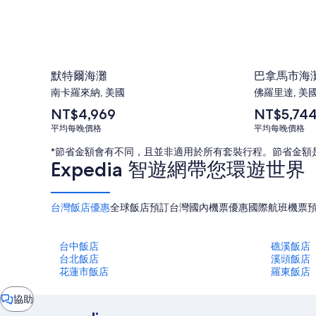
默特爾海灘
巴拿馬市海
南卡羅來納, 美國
佛羅里達, 美
平
平
NT$4,969
NT$5,74
均
均
平均每晚價格
平均每晚價格
每
每
晚
晚
*節省金額會有不同，且並非適用於所有套裝行程。節省金額
價
價
Expedia 智遊網帶您環遊世界
格
格
為
為
NT$4,969
NT$5,744
台灣飯店優惠
全球飯店預訂
台灣國內機票優惠
國際航班機票
台中飯店
礁溪飯店
台北飯店
溪頭飯店
花蓮市飯店
羅東飯店
對
協助
話