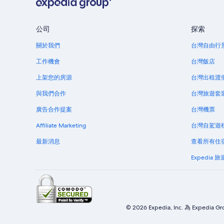
視
窗
公司
探索
關於我們
台灣自由行
工作機會
台灣飯店
上架您的房源
台灣出租渡
與我們合作
台灣旅遊套
廣告合作提案
台灣機票
Affiliate Marketing
台灣自駕遊
最新消息
查看所有住
Expedia 
© 2026 Expedia, Inc. 為 E