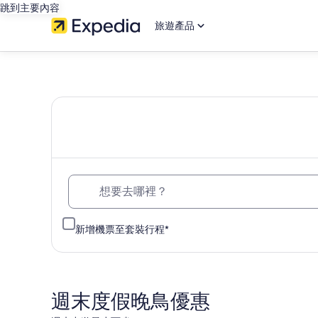
跳到主要內容
旅遊產品
Expedia
智
遊
網：
想要去哪裡？
搜
新增機票至套裝行程*
尋
飯
週末度假晚鳥優惠