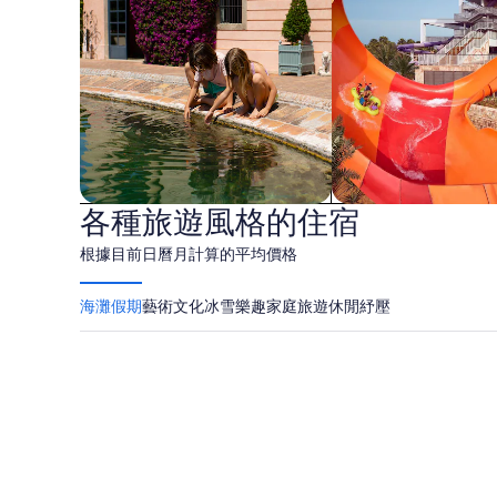
訊。
地
玩
樂
和
各種旅遊風格的住宿
親子
水上樂園
根據目前日曆月計算的平均價格
假
海灘假期
藝術文化
冰雪樂趣
家庭旅遊
休閒紓壓
期
默特爾海灘
巴拿馬市海