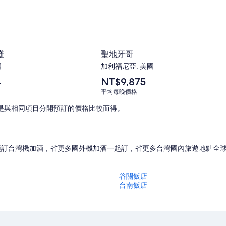
灘
聖地牙哥
國
加利福尼亞, 美國
平
4
NT$9,875
均
平均每晚價格
每
晚
是與相同項目分開預訂的價格比較而得。
價
格
為
NT$9,875
預訂
台灣機加酒，省更多
國外機加酒一起訂，省更多
台灣國內旅遊地點
全
谷關飯店
台南飯店