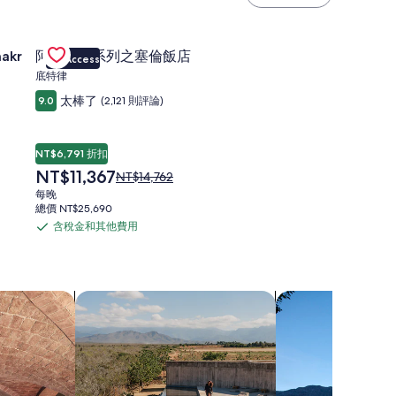
emakr 飯店優惠
Gallery
查看阿什飯店系列之塞倫飯店優惠
akr
阿什飯店系列之塞倫飯店
VIP Access
Carousel
底特律
太棒了
9.0
(2,121 則評論)
NT$6,791 折扣
現
NT$11,367
原
NT$14,762
在
價
每晚
價
為
總價 NT$25,690
格
NT$14,762，
含稅金和其他費用
含
為
查
NT$11,367
稅
看
標
金
準
和
宿
搜尋附設游泳池的住宿
搜尋附設浴缸的住
房
其
價
他
的
費
更
多
用
資