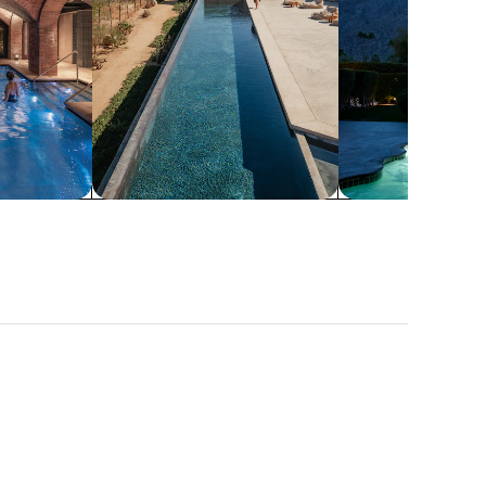
訊。
游泳池
浴缸
邁阿密
那不勒斯