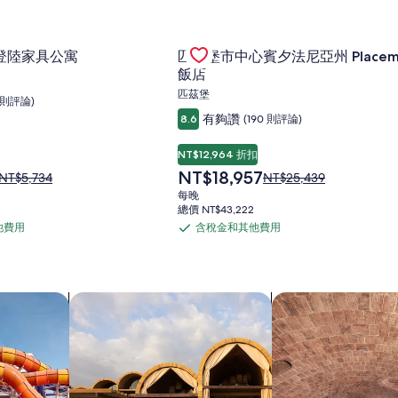
近的登陸家具公寓優惠
Gallery
查看匹茲堡市中心賓夕法尼亞州 Plac
登陸家具公寓
匹茲堡市中心賓夕法尼亞州 Placem
Carousel
飯店
匹茲堡
7 則評論)
有夠讚
8.6
(190 則評論)
NT$12,964 折扣
現
NT$18,957
原
原
NT$5,734
NT$25,439
在
價
價
每晚
價
為
為
總價 NT$43,222
格
NT$5,734，
NT$25,439，
他費用
含稅金和其他費用
含
為
查
查
NT$18,957
稅
看
看
標
標
金
準
準
和
住宿
搜尋度假村
搜尋附設 Spa 的住
房
房
其
價
價
他
的
的
費
更
更
多
多
用
資
資