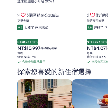
週末出遊最少可省 20%！
店、
Gallery
查看河門公園區精裝公寓飯店 優惠
Gallery
查看北區附
河門公園區精裝公寓飯店
北區附近的
Carousel
Carousel
便
克里夫蘭
印第安那波里
太棒了
好極了
9.2
(9 則評論)
9.8
(
宜
NT$8,984 折扣
NT$3,326 折扣
機
現
現
NT$10,997
NT$4,071
原
NT$15,489
在
在
價
每晚
每晚
價
價
為
總價 NT$31,917
總價 NT$15,573
票、
格
格
NT$15,489，
含稅金和其他費用
含稅金和其
含
含
為
為
查
NT$10,997
NT$4,071
稅
稅
看
探索您喜愛的新住宿選擇
租
標
金
金
準
和
和
搜尋親子住宿
搜尋附設水上樂園的
房
其
其
車、
價
他
他
的
費
費
更
當
多
用
用
資