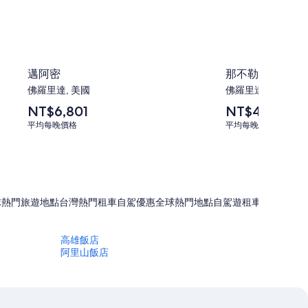
邁阿密
那不勒斯
佛羅里達, 美國
佛羅里達, 美國
平
平
NT$6,801
NT$4,459
均
均
平均每晚價格
平均每晚價格
每
每
晚
晚
價
價
格
格
為
為
NT$6,801
NT$4,459
球熱門旅遊地點
台灣熱門租車自駕優惠
全球熱門地點自駕遊租車優惠
旅遊
高雄飯店
阿里山飯店