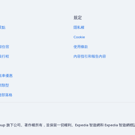
規定
景點
隱私權
Cookie
假住宿
使用條款
裝行程
內容指引和報告內容
租車優惠
宿類型
旅遊部落格
xpedia Group 旗下公司。著作權所有，並保留一切權利。Expedia 智遊網和 Expedia 智遊網標