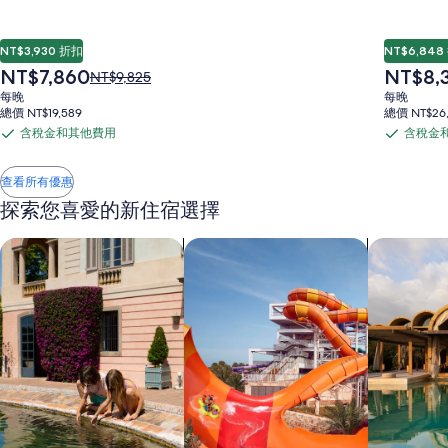
地
NT$3,930 折扣
NT$6,848
玩
現
現
NT$7,860
NT$8,
原
NT$9,825
在
在
價
每晚
每晚
價
價
為
總價 NT$19,589
總價 NT$26,
樂
格
格
NT$9,825，
含稅金和其他費用
含稅金
含
含
為
為
查
NT$7,860
NT$8,383
稅
稅
看
和
查看所有優惠
標
金
金
準
和
和
探索您喜愛的新住宿選擇
房
假
其
其
價
搜尋親子住宿
搜尋附設水上樂園的住宿
搜尋度假村
他
他
的
費
費
更
期
多
用
用
資
訊。