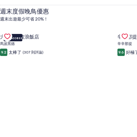
店、
週末度假晚鳥優惠
便
週末出遊最少可省 20%！
Gallery
查看大理石山波浪飯店優惠
Gallery
查看辛辛
宜
大理石山波浪飯店
辛辛那提
VIP Access
Carousel
Carous
馬波黑德
辛辛那提
機
太棒了
好極
9.2
(307 則評論)
9.6
票、
租
車、
當