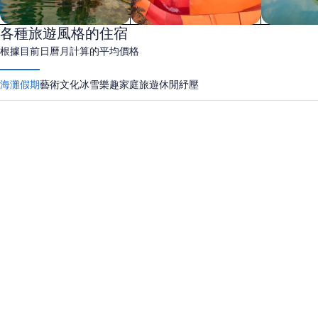
親子
各種旅遊風格的住宿
水上樂園
度假村
根據目前日曆月計算的平均價格
海灘假期
藝術文化
冰雪樂趣
家庭旅遊
休閒紓壓
巴拿馬市海灘
默特爾海