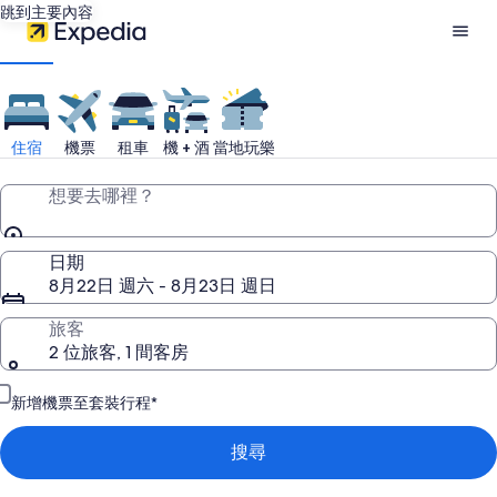
跳到主要內容
Expedia
智
住宿
機票
租車
機 + 酒
當地玩樂
遊
想要去哪裡？
網：
日期
8月22日 週六 - 8月23日 週日
搜
旅客
2 位旅客, 1 間客房
尋
新增機票至套裝行程*
飯
搜尋