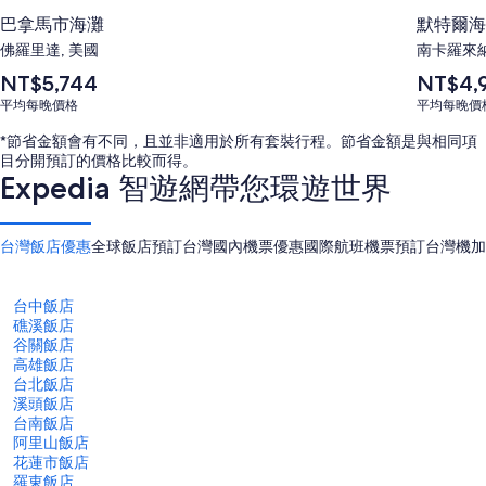
巴拿馬市海灘
默特爾海
佛羅里達, 美國
南卡羅來納
平
平
NT$5,744
NT$4,
均
均
平均每晚價格
平均每晚價
每
每
晚
晚
*節省金額會有不同，且並非適用於所有套裝行程。節省金額是與相同項
價
價
目分開預訂的價格比較而得。
格
格
Expedia 智遊網帶您環遊世界
為
為
NT$5,744
NT$4,969
台灣飯店優惠
全球飯店預訂
台灣國內機票優惠
國際航班機票預訂
台灣機加
台中飯店
礁溪飯店
谷關飯店
高雄飯店
台北飯店
溪頭飯店
台南飯店
阿里山飯店
花蓮市飯店
羅東飯店