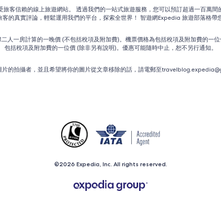
了眾多廣受旅客信賴的線上旅遊網站。 透過我們的一站式旅遊服務，您可以預訂超過一百萬
 上參考旅客的真實評論，輕鬆運用我們的平台，探索全世界！ 智遊網Expedia 旅遊部
人一房計算的一晚價 (不包括稅項及附加費)。機票價格為包括稅項及附加費的一位價 
包括稅項及附加費的一位價 (除非另有說明)。優惠可能隨時中止，恕不另行通知。
拍攝者，並且希望將你的圖片從文章移除的話，請電郵至travelblog.expedia@g
©2026 Expedia, Inc. All rights reserved.