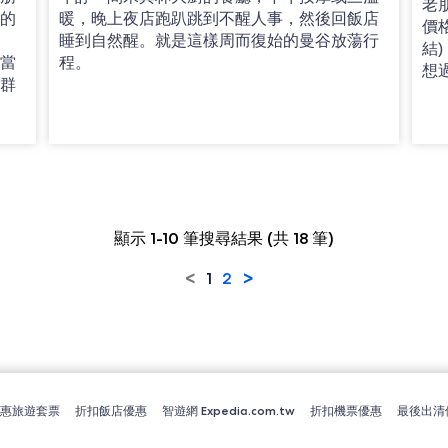
老
真的
暖，晚上夜店跑趴跳到不醒人事，然後回飯店
價
語
睡到自然醒。就是這樣周而復始的曼谷放蕩行
結
，當
程。
想
社群
顯示 1-10 筆搜尋結果 (共 18 筆)
<
>
1
2
優惠旅遊套票
折扣飯店優惠
智遊網 Expedia.com.tw
折扣機票優惠
最後出清