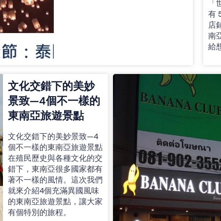
「
有
店
南
給
文化交錯下的美妙
景致—4個不一樣的
東南亞旅遊景點
文化交錯下的美妙景致—4
個不一樣的東南亞旅遊景點
在殖民歷史與各種文化的交
錯下，東南亞很多國家都有
著不一樣的風情。這次我們
就來介紹4個充滿異國風味
的東南亞旅遊景點，讓大家
有個特別的旅程。