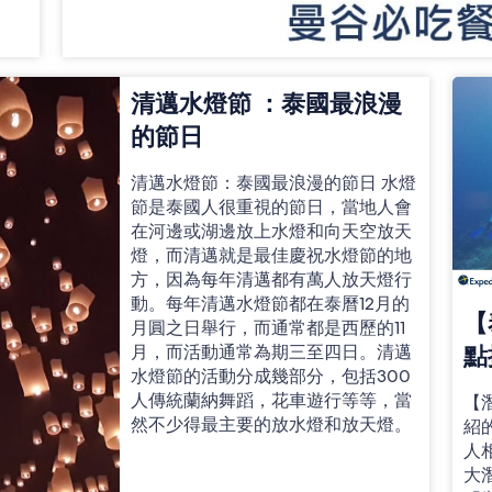
清邁水燈節 ：泰國最浪漫
的節日
清邁水燈節：泰國最浪漫的節日 水燈
節是泰國人很重視的節日，當地人會
在河邊或湖邊放上水燈和向天空放天
燈，而清邁就是最佳慶祝水燈節的地
方，因為每年清邁都有萬人放天燈行
動。每年清邁水燈節都在泰曆12月的
【
月圓之日舉行，而通常都是西歷的11
月，而活動通常為期三至四日。清邁
點
水燈節的活動分成幾部分，包括300
人傳統蘭納舞蹈，花車遊行等等，當
【
然不少得最主要的放水燈和放天燈。
紹
人
大