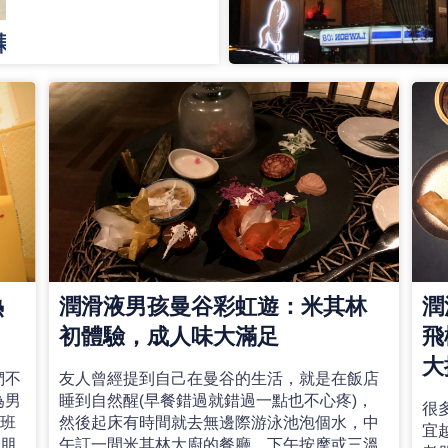
熱
潤滑液男孩曼谷彩虹遊：米其林
潤
初體驗，成人味大滿足
飛
大
們不
友人曾經提到自己在曼谷的生活，就是在飯店
為男
睡到自然醒(早餐錯過就錯過一點也不心疼)，
很
的班
然後起床有時間就去無邊際游泳池泡個水，中
宜
的朋
午訂一間米其林大廚的餐廳，下午按摩或三溫