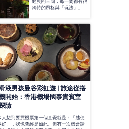
經典的三間，每一間都有很
獨特的風格與「玩法」。
滑液男孩曼谷彩虹遊 | 旅途從搭
機開始：香港機場國泰貴賓室
探險
多人想到要買機票第一個直覺就是：「越便
越好」，我也曾經是如此。但有一次機會請