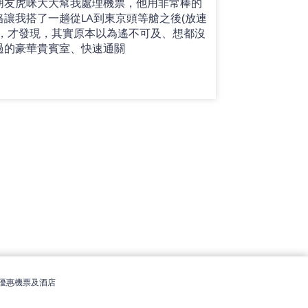
朋友虎咪大大幫我處理機票，他用非常棒的
格讓我搭了一趟從LA到東京頭等艙之後(放連
)，才發現，其實原本以為遙不可及、想都沒
過的豪華貴賓室、快速通關
優惠機票及酒店