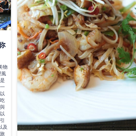
你
美物
理風
謂是
不一
可以
有吃
然與
難以
吸引
以及
的旅