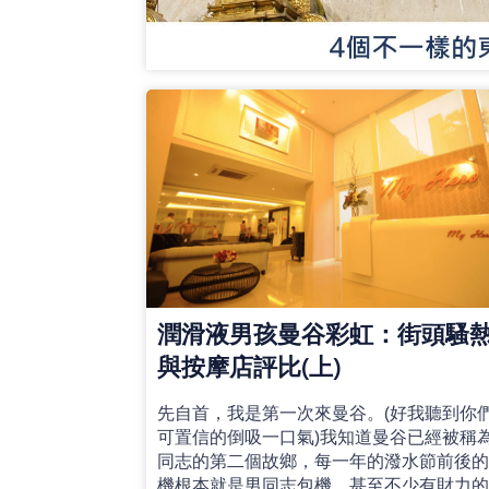
潤滑液男孩曼谷彩虹：街頭騷
與按摩店評比(上)
先自首，我是第一次來曼谷。(好我聽到你
可置信的倒吸一口氣)我知道曼谷已經被稱
同志的第二個故鄉，每一年的潑水節前後
機根本就是男同志包機，甚至不少有財力