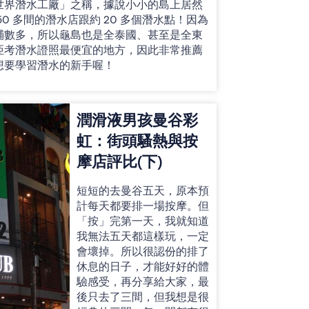
世界潛水工廠」之稱，據說小小的島上居然
 50 多間的潛水店跟約 20 多個潛水點！因為
鋪數多，所以龜島也是全泰國、甚至是全東
亞考潛水證照最便宜的地方，因此非常推薦
想要學習潛水的新手喔！
潤滑液男孩曼谷彩
虹：街頭騷熱與按
摩店評比(下)
短短的去曼谷五天，原本預
計每天都要排一場按摩。但
「按」完第一天，我就知道
我無法五天都這樣玩，一定
會壞掉。所以很認份的排了
休息的日子，才能好好的體
驗感受，再分享給大家，最
後只去了三間，但我想是很