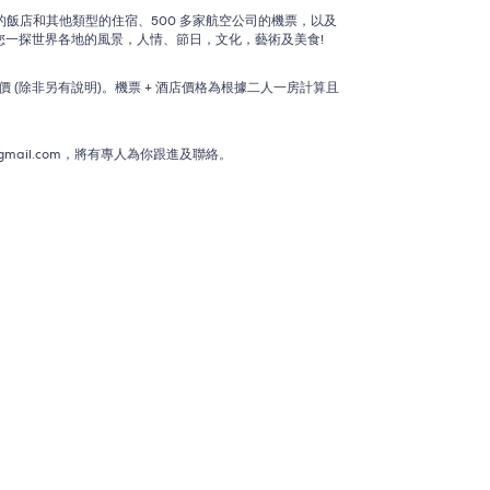
間的飯店和其他類型的住宿、500 多家航空公司的機票，以及
落格帶您一探世界各地的風景，人情、節日，文化，藝術及美食!
(除非另有說明)。機票 + 酒店價格為根據二人一房計算且
mail.com，將有專人為你跟進及聯絡。