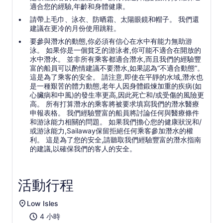
適合您的經驗,年齡和身體健康。
請帶上毛巾、泳衣、防晒霜、太陽眼鏡和帽子。 我們還
建議在更冷的月份使用跳鞋。
要參與潛水的動態,你必須有信心在水中有能力無助游
泳。 如果你是一個貧乏的游泳者,你可能不適合在開放的
水中潛水。 並非所有乘客都適合潛水,而且我們的經驗豐
富的船員可以酌情建議不要潛水,如果認為“不適合動態”。
這是為了乘客的安全。 請注意,即使在平靜的水域,潛水也
是一種艱苦的體力動態,老年人因身體鍛煉加重的疾病(如
心臟病和中風)的發生率更高,因此死亡和/或受傷的風險更
高。 所有打算潛水的乘客將被要求填寫我們的潛水醫療
申報表格。 我們經驗豐富的船員將討論任何與醫療條件
和游泳能力相關的問題。 如果我們擔心您的健康狀況和/
或游泳能力,Sailaway保留拒絕任何乘客參加潛水的權
利。 這是為了您的安全,請聽取我們經驗豐富的潛水指南
的建議,以確保我們的客人的安全。
活動行程
Low Isles
4 小時