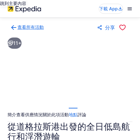
跳到主要內容
下載 App
查看所有活動
分享
返
回
11+
活
動
結
果
頁
面
簡介
查看供應情況
關於此項活動
地點
評論
從道格拉斯港出發的全日低島航
行和浮潛遊輪