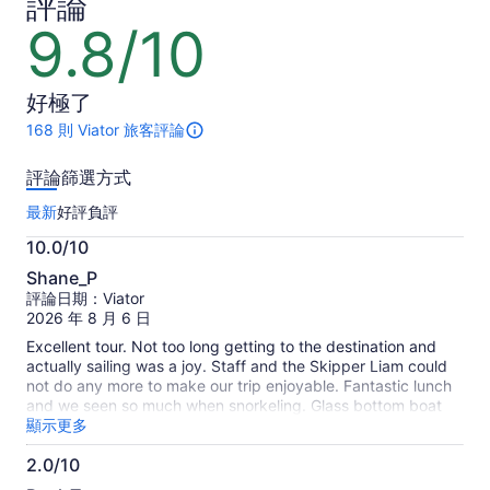
評論
位
位
旅
成
9.8/10
9.8
客
人
分，
滿
好極了
分
10
168 則 Viator 旅客評論
此
分
活
評論篩選方式
動
總
最新
好評
負評
共
有
10.0/10
168
10.0
則
Shane_P
分，
評
評論日期：Viator
滿
論。
2026 年 8 月 6 日
更
分
Excellent tour. Not too long getting to the destination and
多
10
actually sailing was a joy. Staff and the Skipper Liam could
關
分
not do any more to make our trip enjoyable. Fantastic lunch
於
and we seen so much when snorkeling. Glass bottom boat
旅
available for those who choose not to snorkel. Highly
顯示更多
客
recommend.
真
2.0/10
實
2.0