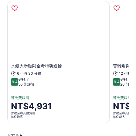
在新分頁中開啟
水銀大堡礁阿金考特礁遊輪
苦難角與丹翠
6 小時 30 分鐘
12 小時
好極了
好極了
9.4
9.4
9.4 分，滿分 10 分
9.4 分，滿分
50 則評論
26 則評
可免費取消
可免費取消
價
NT$4,931
價
NT$5
格
格
含稅金和其他費用
含稅金和其他費
為
為
每位旅客
每位成人
NT$4,931
NT$5,913
每
每