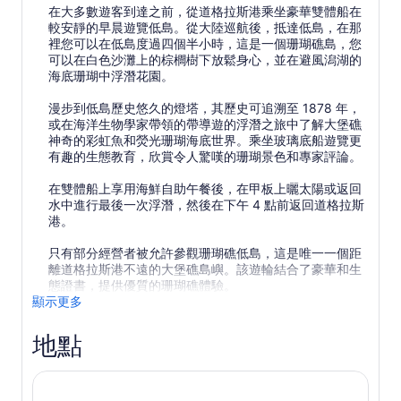
在大多數遊客到達之前，從道格拉斯港乘坐豪華雙體船在
較安靜的早晨遊覽低島。從大陸巡航後，抵達低島，在那
裡您可以在低島度過四個半小時，這是一個珊瑚礁島，您
可以在白色沙灘上的棕櫚樹下放鬆身心，並在避風潟湖的
海底珊瑚中浮潛花園。
漫步到低島歷史悠久的燈塔，其歷史可追溯至 1878 年，
或在海洋生物學家帶領的帶導遊的浮潛之旅中了解大堡礁
神奇的彩虹魚和熒光珊瑚海底世界。乘坐玻璃底船遊覽更
有趣的生態教育，欣賞令人驚嘆的珊瑚景色和專家評論。
在雙體船上享用海鮮自助午餐後，在甲板上曬太陽或返回
水中進行最後一次浮潛，然後在下午 4 點前返回道格拉斯
港。
只有部分經營者被允許參觀珊瑚礁低島，這是唯一一個距
離道格拉斯港不遠的大堡礁島嶼。該遊輪結合了豪華和生
態證書，提供優質的珊瑚礁體驗。
顯示更多
地點