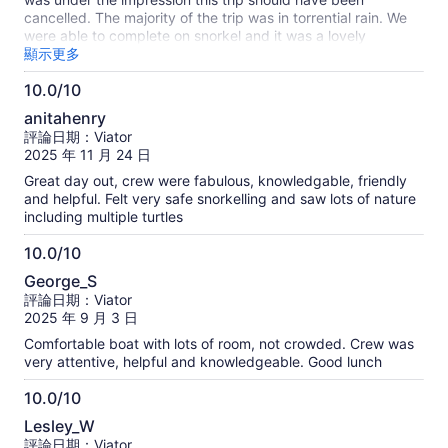
分
repeatedly pulled the swimmers out of the water to police
cancelled. The majority of the trip was in torrential rain. We
the non-swimmers who were only in knee-deep water. To
were able to complete on snorkel and it was a lovely
make matters worse, afternoon snorkeling was canceled due
experience.
顯示更多
to "water clarity"—yet we could see the bottom perfectly
from the glass-bottom boat. ** The Verdict ** We traveled
10.0/10
halfway around the world to sit on a beach and see sand. We
10.0
anitahenry
later compared notes with others who used different
分，
評論日期：Viator
operators during the same week; those companies provided
滿
2025 年 11 月 24 日
life rings, guiding ropes, and hand-holding that allowed non-
分
swimmers to see incredible wildlife. Sailaway is simply
Great day out, crew were fabulous, knowledgable, friendly
10
unwilling to accommodate anyone other than "confident
and helpful. Felt very safe snorkelling and saw lots of nature
分
swimmers." Save your money. Book with an operator that
including multiple turtles
actually supports all guests, rather than one that makes
promises just to secure a booking.
10.0/10
10.0
George_S
分，
評論日期：Viator
滿
2025 年 9 月 3 日
分
Comfortable boat with lots of room, not crowded. Crew was
10
very attentive, helpful and knowledgeable. Good lunch
分
10.0/10
10.0
Lesley_W
分，
評論日期：Viator