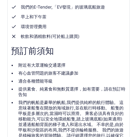
我們的E-Tender,「EV發現」的玻璃底船旅遊
早上和下午茶
環境管理費用
軟飲和酒精飲料(可於船上購買)
預訂前須知
附近有大眾運輸交通選擇
有心血管問題的旅客不建議參加
適合各種體能等級
提供素食、純素食和無麩質選擇，如有需要，請在預訂時
告知
我們的帆船是豪華的帆船,我們提供純粹的航行體驗。 這
意味著船隻在開放的海域旅行,並在航行時移動。 船隻的
甲板是多層次的,當濕時可以滑滑。 乘客必須具有良好的
移動能力,可以安全地環繞船隻,踏上玻璃底船(如果適用)
並通過船舶背面的梯子進入和退出水域。 不幸的是,由於
甲板和沙龍區的布局,我們不提供輪椅服務。 我們的旅遊
是積極旅客的冒險體驗。 請仔細選擇您的旅行,以確保它