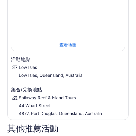
查看地圖
活動地點
Low Isles
Low Isles, Queensland, Australia
集合/兌換地點
Sailaway Reef & Island Tours
44 Wharf Street
4877, Port Douglas, Queensland, Australia
其他推薦活動