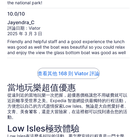
the national park!
10.0/10
10.0
Jayendra_C
分，
評論日期：Viator
滿
2025 年 3 月 3 日
分
Friendly and helpful staff and a good experience the lunch
10
was good as well the boat was beautiful so you could relax
分
and enjoy the view the glass bottom boat was good as well
查看其他 168 則 Viator 評論
當地玩樂超值優惠
從遠到近的當地玩樂一次把握，超優惠價格讓您不用破費就可以
近距離享受世界之美。Expedia 智遊網提供最獨特的行程活動，
方便您以自己的方式盡情探索Low Isles。無論是大自然愛好者、
文青、美食饕客，還是大冒險家，在這裡都可以找到適合您的活
動。
Low Isles極致體驗
Low Isles有這麼多好玩的活動，要怎麼安排行程真是一門大學