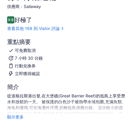
供應商：Sailaway
好極了
9.8
9.8 分，滿分 10 分
查看其他 168 則 Viator 評論
重點摘要
可免費取消
7 小時 30 分鐘
行動兌換券
立即獲得確認
簡介
從道格拉斯港出發,在大堡礁(Great Barrier Reef)的低島上享受潛
水和放鬆的一天。 被保護的白色沙子被熱帶水域包圍,充滿魚類、
海龟和珊瑚,可在海灘外浮潛,距離低島僅幾分鐘。 這次較小的巡
航只限於33名乘客,確保船員有良好的陪伴和有幫助的協助。 包
顯示更多
括自助午餐,以及早上和下午茶、導游潛水、玻璃底船遊和導游島
嶼遺產散步。