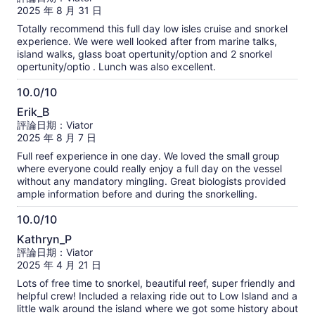
滿
2025 年 8 月 31 日
分
Totally recommend this full day low isles cruise and snorkel
10
experience. We were well looked after from marine talks,
分
island walks, glass boat opertunity/option and 2 snorkel
opertunity/optio . Lunch was also excellent.
10.0/10
10.0
Erik_B
分，
評論日期：Viator
滿
2025 年 8 月 7 日
分
Full reef experience in one day. We loved the small group
10
where everyone could really enjoy a full day on the vessel
分
without any mandatory mingling. Great biologists provided
ample information before and during the snorkelling.
10.0/10
10.0
Kathryn_P
分，
評論日期：Viator
滿
2025 年 4 月 21 日
分
Lots of free time to snorkel, beautiful reef, super friendly and
10
helpful crew! Included a relaxing ride out to Low Island and a
分
little walk around the island where we got some history about