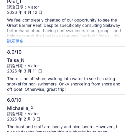
評
Paul_T
分，
論
評論日期：Viator
滿
的
2026 年 4 月 12 日
資
分
We feel completely cheated of our opportunity to see the
訊
10
Great Barrier Reef. Despite specifically consulting Sailaway
分
beforehand about having non-swimmers in our group—and
being assured the Low Isles tour was "perfect" for us—the
experience was a total failure. ** Misleading Advice &
顯示更多
Weather ** A week prior, we noticed favorable availability
8.0/10
and offered to reschedule for a calmer day. Sailaway
8.0
insisted the wind was merely "average" and "good for
Taisa_N
sailing." However, the moment we arrived on the sailing date,
分，
評論日期：Viator
the tone changed; we were told conditions would be rough
滿
2026 年 3 月 11 日
and advised to take seasickness medication. ** The "Beach-
分
Only" Experience ** While other operators that same week
There is no off shore walking into water to see fish using
10
provided life jackets, guided float rings, and hours of reef
snorkel for non-swimmers. Onky snorkeling from shore and
分
time for non-swimmers, Sailaway was completely
off boat. Otherwise, great trip!
unprepared. If you identify as "not confident," they
effectively ban you from the water. In our case, the guide
6.0/10
actually removed flotation noodles from those in the
6.0
Michaella_P
shallows, making the experience less safe and forcing our
分，
評論日期：Viator
non-swimmers to sit on the beach. ** Poor Supervision &
滿
2026 年 2 月 8 日
Cancelled Activities ** The management of the groups was a
分
mess. A single guide was assigned to both "swimmers" and
The boat and staff are lovely and nice lunch . However , I
10
"non-swimmers." Because she couldn't manage both, she
was under the impression this trip should have been