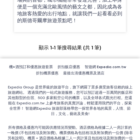
便是一個充滿北歐風情的藝文之都，因此成為各
地旅客熱愛的出行地點，就讓我們一起看看必到
的斯德哥爾摩旅遊景點吧！
顯示 1-1 筆搜尋結果 (共 1 筆)
機+酒預訂和優惠旅遊套票
折扣飯店優惠
智遊網 Expedia.com.tw
折扣機票優惠
最後出清優惠機票及酒店
Expedia Group 是世界級的旅遊平台，旗下網羅了眾多廣受旅客信賴的線上
旅遊網站。 透過我們的一站式旅遊服務，您可以預訂超過一百萬間的飯店和
其他類型的住宿、500 多家航空公司的機票，以及全球各式觀光行程。您還
能在 Expedia.com.tw 上參考旅客的真實評論，輕鬆運用我們的平台，探索
全世界！ 智遊網Expedia 旅遊部落格帶您一探世界各地的風景，人情、節
日，文化，藝術及美食!
所有價格及優惠均可能因供應情況而變動。酒店價格為根據二人一房計算的
一晚價 (不包括稅項及附加費)。機票價格為包括稅項及附加費的一位價 (除非
另有說明)。機票 + 酒店價格為根據二人一房計算且包括稅項及附加費的一位