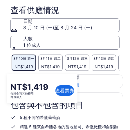
查看供應情況
日期
8 月 10 日 (一)至 8 月 24 日 (一)
人數
1 位成人
8月10日 週一
8月11日 週二
8月12日 週三
8月13日 週四
8月1
NT$1,419
NT$1,419
NT$1,419
NT$1,419
NT$
此頁面的內容可能經過機器翻譯
價
NT$1,419
在
查看英文原文
翻譯品質意見反應
新
查看票券
格
含稅金和其他費用
分
為
每位成人
頁
包含與不包含的項目
NT$1,419
中
每
開
位
啟
5 種不同的希臘葡萄酒
成
精選 5 種來自希臘各地的當地起司、希臘橄欖和自製麵
人