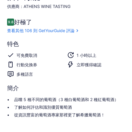
供應商：ATHENS WINE TASTING
評
好極了
9.8
9.8 分，滿分 10 分，
論
查看其他 106 則 GetYourGuide 評論
好
特色
極
9.8
9.8 分，滿分 10 分
可免費取消
1 小時以上
了
行動兌換券
立即獲得確認
查看其他 106
則
多種語言
GetYourGuide
評論
簡介
品嚐 5 種不同的葡萄酒（3 種白葡萄酒和 2 種紅葡萄酒）
了解如何評估和識別優質葡萄酒
從資訊豐富的葡萄酒專家那裡更了解希臘葡萄酒！