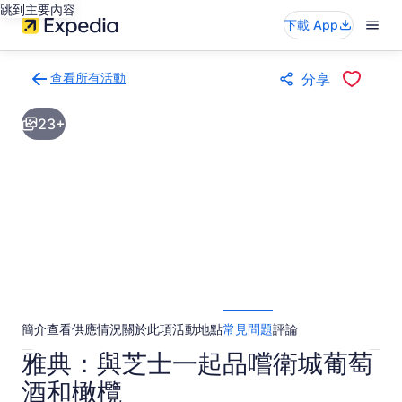
跳到主要內容
下載 App
查看所有活動
分享
返
回
23+
活
動
結
果
頁
面
簡介
查看供應情況
關於此項活動
地點
常見問題
評論
雅典：與芝士一起品嚐衛城葡萄
酒和橄欖