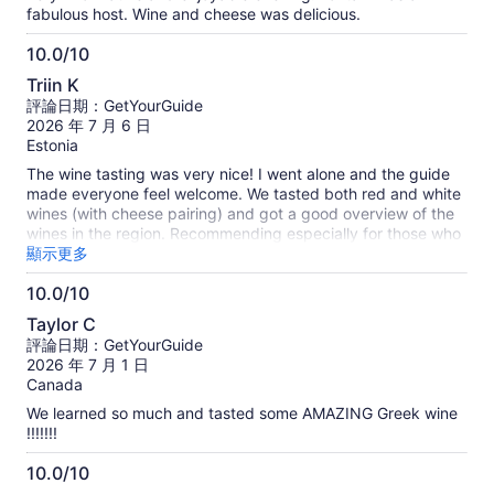
關
分
fabulous host. Wine and cheese was delicious.
於
旅
10.0/10
客
10.0
真
Triin K
分，
實
評論日期：GetYourGuide
滿
評
2026 年 7 月 6 日
論
分
Estonia
的
10
The wine tasting was very nice! I went alone and the guide
資
分
made everyone feel welcome. We tasted both red and white
訊
wines (with cheese pairing) and got a good overview of the
wines in the region. Recommending especially for those who
lack knowledge about Greek wines! The guide can probably
顯示更多
answer any kind of question, but based on the presentation
10.0/10
it is especially good for non-experts. Ended up buying a
10.0
bottle of a rarer wine as well and made a friend who we went
Taylor C
to have dinner with in a recommended place by the guide
分，
評論日期：GetYourGuide
(which was also great btw)!
滿
2026 年 7 月 1 日
分
Canada
10
We learned so much and tasted some AMAZING Greek wine
分
!!!!!!!
10.0/10