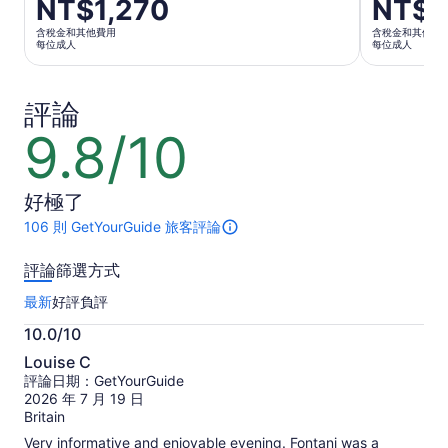
價
NT$1,270
價
NT$3
格
格
含稅金和其他費用
含稅金和其他費
為
為
每位成人
每位成人
NT$1,270
NT$3,697
每
每
評論
位
位
成
成
9.8/10
9.8
人
人
分，
滿
好極了
分
10
106 則 GetYourGuide 旅客評論
此
分
活
評論篩選方式
動
總
最新
好評
負評
共
有
10.0/10
106
10.0
則
Louise C
分，
評
評論日期：GetYourGuide
滿
論。
2026 年 7 月 19 日
更
分
Britain
多
10
Very informative and enjoyable evening. Fontani was a