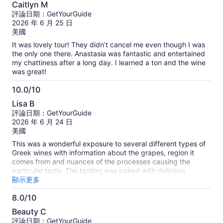
10.0
Caitlyn M
分，
評論日期：GetYourGuide
滿
2026 年 6 月 25 日
分
美國
10
It was lovely tour! They didn’t cancel me even though I was
分
the only one there. Anastasia was fantastic and entertained
my chattiness after a long day. I learned a ton and the wine
was great!
10.0/10
10.0
Lisa B
分，
評論日期：GetYourGuide
滿
2026 年 6 月 24 日
分
美國
10
This was a wonderful exposure to several different types of
分
Greek wines with information about the grapes, region it
comes from and nuances of the processes causing the
particular taste. The tasting was paired with delicious
cheeses. Our guide was very knowledgable and extremely
顯示更多
informative making this a very enjoyable event. It is well
8.0/10
worth the time and money!
8.0
Beauty C
分，
評論日期：GetYourGuide