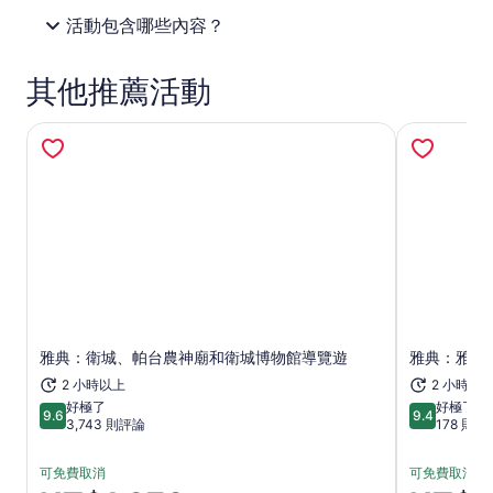
活動包含哪些內容？
其他推薦活動
在新分頁中開啟
雅典：衛城、帕台農神廟和衛城博物館導覽遊
雅典：雅典
2 小時以上
2 小時
好極了
好極了
9.6
9.4
9.6 分，滿分 10 分
9.4 分，滿分
3,743 則評論
178 則評
可免費取消
可免費取消