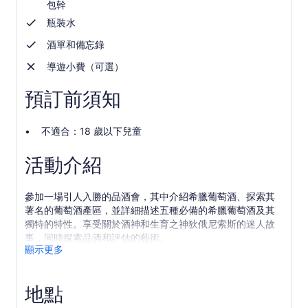
包幹
瓶裝水
酒單和備忘錄
導遊小費（可選）
預訂前須知
不適合：18 歲以下兒童
活動介紹
參加一場引人入勝的品酒會，其中介紹希臘葡萄酒、探索其
著名的葡萄酒產區，並詳細描述五種必備的希臘葡萄酒及其
獨特的特性。享受關於酒神和生育之神狄俄尼索斯的迷人故
事，同時探索品酒和評估的藝術。
顯示更多
參加這個社交且受過教育的品酒活動，請加入一個小團體，
通常船上有八到十名葡萄酒愛好者冒險家。品嚐出色的葡萄
酒和獨特的風味，並了解有關葡萄酒、古希臘葡萄酒文化和
地點
該國獨特品種的所有知識。