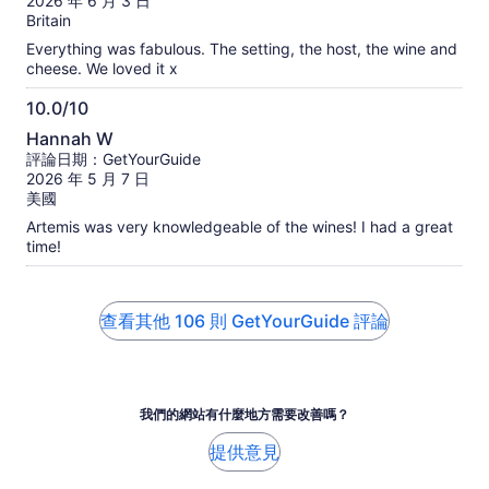
2026 年 6 月 3 日
分
Britain
10
Everything was fabulous. The setting, the host, the wine and
分
cheese. We loved it x
10.0/10
10.0
Hannah W
分，
評論日期：GetYourGuide
滿
2026 年 5 月 7 日
分
美國
10
Artemis was very knowledgeable of the wines! I had a great
分
time!
查看其他 106 則 GetYourGuide 評論
我們的網站有什麼地方需要改善嗎？
提供意見