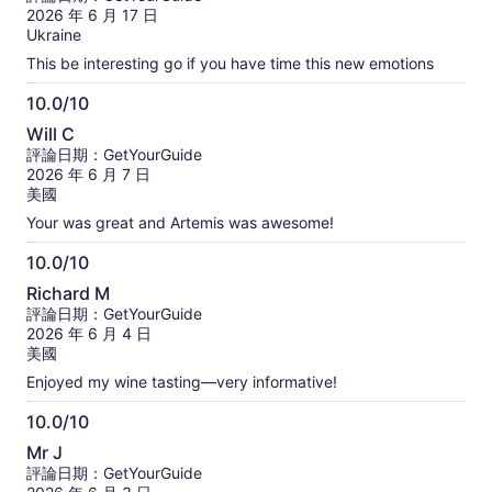
滿
2026 年 6 月 17 日
分
Ukraine
10
This be interesting go if you have time this new emotions
分
10.0/10
10.0
Will C
分，
評論日期：GetYourGuide
滿
2026 年 6 月 7 日
分
美國
10
Your was great and Artemis was awesome!
分
10.0/10
10.0
Richard M
分，
評論日期：GetYourGuide
滿
2026 年 6 月 4 日
分
美國
10
Enjoyed my wine tasting—very informative!
分
10.0/10
10.0
Mr J
分，
評論日期：GetYourGuide
滿