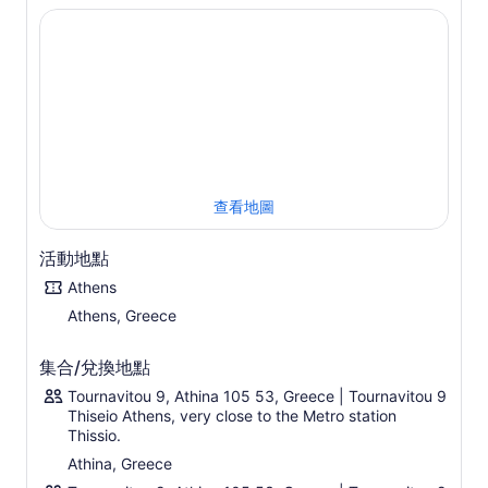
體驗位於雅典衛城正下方的獨特葡萄酒活動！參加虛擬遊
覽，探索阿提卡葡萄園、葡萄品種和希臘古老的釀酒工藝。
您將由一位知識淵博、友善的認證葡萄酒專家為您提供指
導，他將涵蓋一系列主題，以增強您的葡萄酒知識。
穿越古代之旅，探索希臘歷史悠久的葡萄酒產區和傳統生產
的葡萄酒風格。此外，您還將了解出色的現代希臘葡萄酒以
及它們如何與美味的希臘美食搭配。
查看地圖
活動地點
Athens
Athens, Greece
集合/兌換地點
Tournavitou 9, Athina 105 53, Greece | Tournavitou 9
Thiseio Athens, very close to the Metro station
Thissio.
Athina, Greece