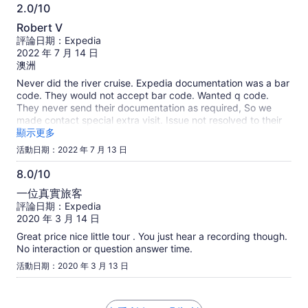
2.0/10
2.0
Robert V
分，
評論日期：Expedia
滿
2022 年 7 月 14 日
分
澳洲
10
Never did the river cruise. Expedia documentation was a bar
分
code. They would not accept bar code. Wanted q code.
They never send their documentation as required, So we
made contact special extra visit. Issue not resolved to their
satisfaction so could not do river cruise. Found their attitude
顯示更多
extremely poor, poor communication skill, they have
活動日期：2022 年 7 月 13 日
absolutely no customer interest or understanding. Stronly
recommend expedita not deal with organisation like
8.0/10
Singapore River Cruise. Now will have to spend time and
8.0
一位真實旅客
effort trying to get full refund from expedita so everyone
分，
評論日期：Expedia
looses. Robert Vecci .
滿
2020 年 3 月 14 日
分
Great price nice little tour . You just hear a recording though.
10
No interaction or question answer time.
分
活動日期：2020 年 3 月 13 日