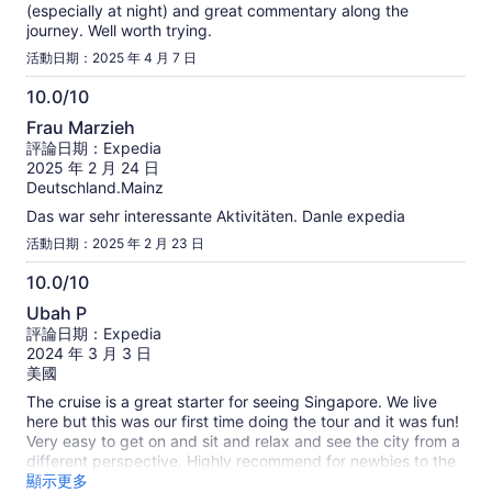
分
(especially at night) and great commentary along the
journey. Well worth trying.
活動日期：2025 年 4 月 7 日
10.0/10
10.0
Frau Marzieh
分，
評論日期：Expedia
滿
2025 年 2 月 24 日
分
Deutschland.Mainz
10
Das war sehr interessante Aktivitäten. Danle expedia
分
活動日期：2025 年 2 月 23 日
10.0/10
10.0
Ubah P
分，
評論日期：Expedia
滿
2024 年 3 月 3 日
分
美國
10
The cruise is a great starter for seeing Singapore. We live
分
here but this was our first time doing the tour and it was fun!
Very easy to get on and sit and relax and see the city from a
different perspective. Highly recommend for newbies to the
city.
顯示更多