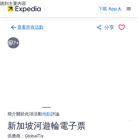
跳到主要內容
下載 App
查看所有活動
分享
返
回
7+
活
動
結
果
頁
面
簡介
關於此項活動
地點
評論
新加坡河遊輪電子票
供應商：GlobalTix