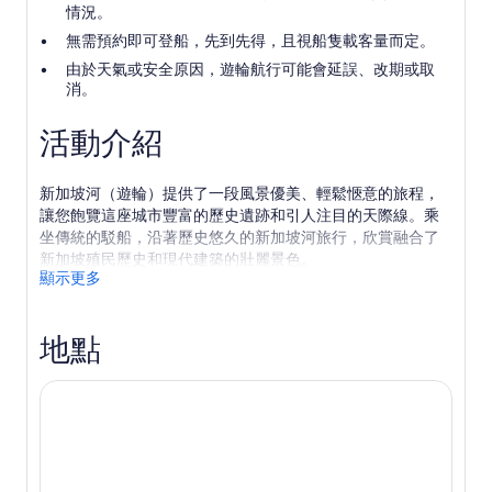
情況。
無需預約即可登船，先到先得，且視船隻載客量而定。
由於天氣或安全原因，遊輪航行可能會延誤、改期或取
消。
活動介紹
新加坡河（遊輪）提供了一段風景優美、輕鬆愜意的旅程，
讓您飽覽這座城市豐富的歷史遺跡和引人注目的天際線。乘
坐傳統的駁船，沿著歷史悠久的新加坡河旅行，欣賞融合了
新加坡殖民歷史和現代建築的壯麗景色。
顯示更多
經過克拉碼頭、駁船碼頭和濱海灣時，您將會看到魚尾獅公
園、濱海灣金沙和濱海藝術中心等著名地標。船上的講解生
動地講述了這條河從繁華的貿易中心轉變為新加坡最具活力
地點
的濱水區之一的故事。
遊輪為初次來訪者和回頭客提供流暢而引人入勝的體驗，適
合所有年齡段的遊客。無論白天航行還是在城市燈光下航
行，這都是一種舒適而難忘的方式，讓您從獨特的視角體驗
新加坡。