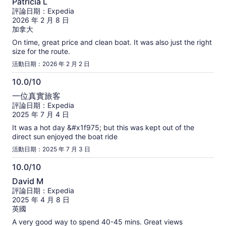
Patricia L
資
分，
評論日期：Expedia
訊
滿
2026 年 2 月 8 日
分
加拿大
10
On time, great price and clean boat. It was also just the right
分
size for the route.
活動日期：2026 年 2 月 2 日
10.0/10
10.0
一位真實旅客
分，
評論日期：Expedia
滿
2025 年 7 月 4 日
分
It was a hot day &#x1f975; but this was kept out of the
10
direct sun enjoyed the boat ride
分
活動日期：2025 年 7 月 3 日
10.0/10
10.0
David M
分，
評論日期：Expedia
滿
2025 年 4 月 8 日
分
英國
10
A very good way to spend 40-45 mins. Great views