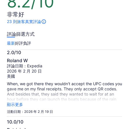
8.2/10
人
人
分，
滿
非常好
分
10
23 則旅客真實評論
此
分
活
評論篩選方式
動
總
最新
好評
負評
共
有
2.0/10
23
2.0
則
Roland W
分，
評
評論日期：Expedia
滿
論。
2026 年 2 月 20 日
更
分
美國
多
10
When, we got there they wouldn't accept the UPC codes you
關
分
gave me on my final receipts. They only accept QR codes.
於
And besides that, they said they wanted to wait for at an
旅
hour before they can launch the boats because of the rain
客
affecting the currents.
顯示更多
真
實
活動日期：2026 年 2 月 19 日
評
10.0/10
論
10.0
的