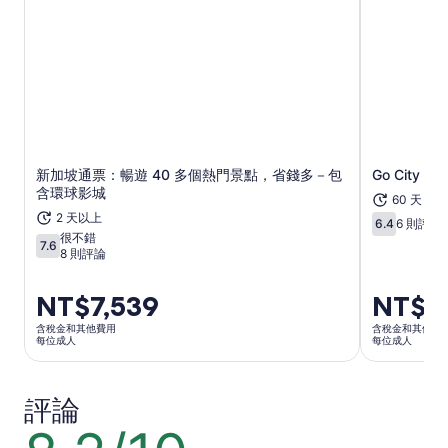
在新分頁中開啟
新加坡通票：暢遊 40 多個熱門景點，省錢多－包
Go City
含環球影城
60 天
2 天以上
6.4
6 則評論
6.4 分，滿分
很不錯
7.6
7.6 分，滿分 10 分
8 則評論
價
NT$7,539
價
NT$2
格
格
含稅金和其他費用
含稅金和其他費
為
為
每位成人
每位成人
NT$7,539
NT$2,496
每
每
評論
位
位
成
成
8.2