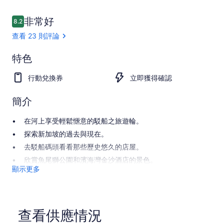
評
非常好
8.2
8.2 分，滿分 10 分，
論
查看 23 則評論
非
特色
常
8.2
8.2 分，滿分 10 分
行動兌換券
立即獲得確認
好
查
簡介
看
所
在河上享受輕鬆愜意的駁船之旅遊輪。
有
23
探索新加坡的過去與現在。
則
去駁船碼頭看看那些歷史悠久的店屋。
評
論
欣賞魚尾獅公園和濱海灣金沙酒店的景色。
顯示更多
查看供應情況