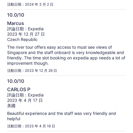
活動日期：2024 年 3 月 2 日
10.0/10
10.0
Marcus
分，
評論日期：Expedia
滿
2023 年 12 月 27 日
分
Czech Republic
10
The river tour offers easy access to must see views of
分
Singapore and the staff onboard is very knowledgeable and
friendly. The time slot booking on expedia app needs a lot of
improvement though.
活動日期：2023 年 12 月 26 日
10.0/10
10.0
CARLOS P
分，
評論日期：Expedia
滿
2023 年 4 月 17 日
分
美國
10
Beautiful experience and the staff was very friendly and
分
helpful
活動日期：2023 年 4 月 16 日