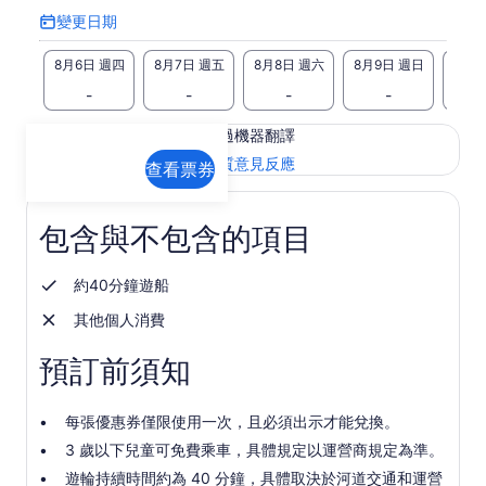
變更日期
變
更
8月6日 週四
8月7日 週五
8月8日 週六
8月9日 週日
8月1
日
期
-
-
-
-
此頁面的內容可能經過機器翻譯
在
查看英文原文
翻譯品質意見反應
查看票券
新
分
頁
包含與不包含的項目
中
開
啟
約40分鐘遊船
其他個人消費
預訂前須知
每張優惠券僅限使用一次，且必須出示才能兌換。
3 歲以下兒童可免費乘車，具體規定以運營商規定為準。
遊輪持續時間約為 40 分鐘，具體取決於河道交通和運營