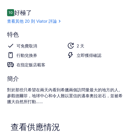
評
好極了
10
10 分，滿分 10 分，
論
查看其他 20 則 Viator 評論
好
特色
極
10.0
10.0 分，滿分 10 分
可免費取消
2 天
了
行動兌換券
立即獲得確認
查看
其他
在指定飯店載客
20 則
Viator
簡介
評論
對於那些只希望在兩天內看到希臘兩個訪問量最大的地方的人。
參觀德爾菲，地球中心和令人難以置信的邁泰奧拉岩石，並被希
臘大自然所打動……
查看供應情況