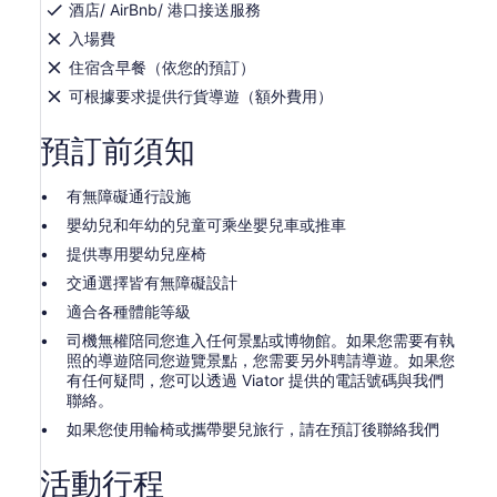
選
酒店/ AirBnb/ 港口接送服務
擇
入場費
2
住宿含早餐（依您的預訂）
位
可根據要求提供行貨導遊（額外費用）
以
上
預訂前須知
成
人
有無障礙通行設施
可
享
嬰幼兒和年幼的兒童可乘坐嬰兒車或推車
更
提供專用嬰幼兒座椅
低
交通選擇皆有無障礙設計
價
適合各種體能等級
格
司機無權陪同您進入任何景點或博物館。如果您需要有執
照的導遊陪同您遊覽景點，您需要另外聘請導遊。如果您
有任何疑問，您可以透過 Viator 提供的電話號碼與我們
聯絡。
如果您使用輪椅或攜帶嬰兒旅行，請在預訂後聯絡我們
活動行程