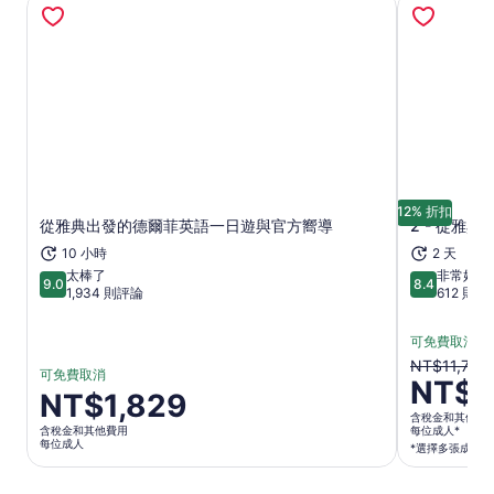
12% 折扣
從雅典出發的德爾菲英語一日遊與官方嚮導
2 - 從雅
在新分頁中開啟
10 小時
2 天
太棒了
非常好
9.0
8.4
9.0 分，滿分 10 分
8.4 分，滿分
1,934 則評論
612 則評
可免費取消
原
NT$11,721
可免費取消
NT$1
價
價
NT$1,829
為
含稅金和其他費
格
含稅金和其他費用
每位成人*
NT$11,72
為
每位成人
*選擇多張成人
目
NT$1,829
前
每