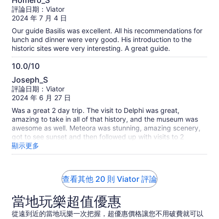
Homero_S
tour and Terry to others who want to explore Delphi and
分，
評論日期：Viator
Meteora!
滿
2024 年 7 月 4 日
分
Our guide Basilis was excellent. All his recommendations for
10
lunch and dinner were very good. His introduction to the
分
historic sites were very interesting. A great guide.
10.0/10
10.0
Joseph_S
分，
評論日期：Viator
滿
2024 年 6 月 27 日
分
Was a great 2 day trip. The visit to Delphi was great,
10
amazing to take in all of that history, and the museum was
分
awesome as well. Meteora was stunning, amazing scenery,
got to see sunset and then followed up with visits to 2
Monasteries the next day. Throw in a stop at Thermopylae
顯示更多
on way back to Athens and had a full enjoyable trip.
Driver/guide did a good job and was attentive to our needs,
van was comfortable.
查看其他 20 則 Viator 評論
當地玩樂超值優惠
從遠到近的當地玩樂一次把握，超優惠價格讓您不用破費就可以