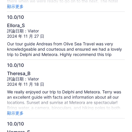
there when we were ready to go on to the next. The hotel
Meteora was wonderful as well with great views. It was so
顯示更多
nice to get out of Athens and see the country side of Athens.
10.0/10
Would definitely book through this company again!
10.0
Ellora_S
分，
評論日期：Viator
滿
2024 年 11 月 27 日
分
Our tour guide Andreas from Olive Sea Travel was very
10
knowledgeable and courteous and ensured we had a lovely
分
trip to Delphi and Meteora. Highly recommend this trip
10.0/10
10.0
Theresa_B
分，
評論日期：Viator
滿
2024 年 11 月 18 日
分
We really enjoyed our trip to Delphi and Meteora. Terry was
10
an excellent guide with facts and information about all our
分
locations. Sunset and sunrise at Meteora are spectacular!
Bring water, a camera, binoculars, and hiking poles to both
places. Be sure to give yourself enough time to hike up to
顯示更多
the stadium at Delphi, it's worth the effort. We appreciated
10.0/10
the ability to move at our own pace with our private tour and
10.0
never felt rushed. Yes, we would definitely recommend this