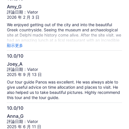
低
實
10.0
meals and all of them were delicious! He further displayed
評
Amy_G
價
excellent English, was easy to understand and very fun to
分，
論
評論日期：Viator
格
spend time with. Highly recommended!
滿
的
2026 年 2 月 3 日
資
分
We enjoyed getting out of the city and into the beautiful
訊
10
Greek countryside. Seeing the museum and archaeological
分
site at Delphi made history come alive. After the site visit. we
had an amazing lunch at a licsl restaurant with an incredible
view of the countryside. The hotel was comfortable. The
顯示更多
natural formations around Meteora are breathtaking. We
10.0/10
visited several monasteries, all with great views, and
10.0
incredible artwork Another great lunch at a small seafood
Joey_A
taverna on the water. Andres is outgoing, knowledgeable
分，
評論日期：Viator
and took good care of us. We enjoyed our time with him
滿
2025 年 9 月 13 日
分
Our tour guide Panos was excellent. He was always able to
10
give useful advice on time allocation and places to visit. He
分
also helped us to take beautiful pictures. Highly recommend
this tour and the tour guide.
10.0/10
10.0
Anna_G
分，
評論日期：Viator
滿
2025 年 6 月 11 日