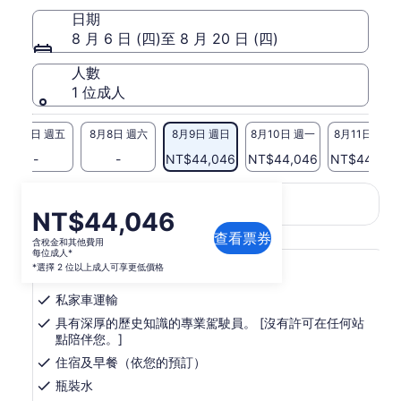
日期
8 月 6 日 (四)至 8 月 20 日 (四)
人數
1 位成人
8月7日 週五
8月8日 週六
8月9日 週日
8月10日 週一
8月11日 週二
-
-
NT$44,046
NT$44,046
NT$44,046
此頁面的內容可能經過機器翻譯
價
NT$44,046
在
查看英文原文
翻譯品質意見反應
新
格
查看票券
含稅金和其他費用
分
為
每位成人*
包含與不包含的項目
頁
*選擇 2 位以上成人可享更低價格
NT$44,046
中
每
開
私家車運輸
位
啟
具有深厚的歷史知識的專業駕駛員。 [沒有許可在任何站
成
點陪伴您。]
人
住宿及早餐（依您的預訂）
*
瓶裝水
*