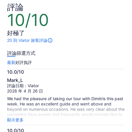
價
評論
位
格
成
10/10
10
為
人
分，
NT$10,35
滿
每
好極了
分
位
10
20 則 Viator 旅客評論
成
此
分
活
人
評論篩選方式
動
*
總
*
最新
好評
負評
共
選
有
10.0/10
擇
20
10.0
則
Mark_L
多
分，
評
評論日期：Viator
張
滿
論。
2026 年 4 月 26 日
成
更
分
We had the pleasure of taking our tour with Dimitris this past
人
多
10
week. He was an excellent guide and went above and
票
關
分
beyond on numerous occasions. He was very clear about the
於
可
upcoming days events and frequently would provide tips to
旅
享
make our tour more enjoyable. We also liked how he would
顯示更多
客
give us options about how the day would unfold so that it
更
真
10.0/10
met our needs. We stopped at a few different locations for