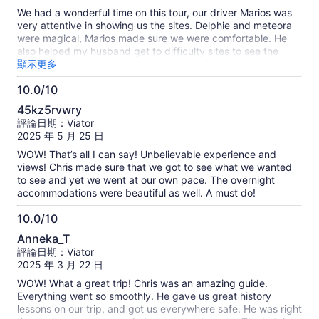
分
We had a wonderful time on this tour, our driver Marios was
10
very attentive in showing us the sites. Delphie and meteora
分
were magical, Marios made sure we were comfortable. He
also helped my husband get to difficulty sites to see the
view of the sunset at Meteora. The next day my
顯示更多
granddaughter got ill and Marios ensured we were taken to
10.0/10
the right places and even translated for us. He brought us
10.0
coffee and water and what ever else we needed, he did not
45kz5rvwry
leave our side. Marios went above and beyond for us and
分，
評論日期：Viator
made the trip memorable in more ways than one. You will not
滿
2025 年 5 月 25 日
be disappointed, he will make sure you have the best time.
分
We thank you
WOW! That’s all I can say! Unbelievable experience and
10
views! Chris made sure that we got to see what we wanted
分
to see and yet we went at our own pace. The overnight
accommodations were beautiful as well. A must do!
10.0/10
10.0
Anneka_T
分，
評論日期：Viator
滿
2025 年 3 月 22 日
分
WOW! What a great trip! Chris was an amazing guide.
10
Everything went so smoothly. He gave us great history
分
lessons on our trip, and got us everywhere safe. He was right