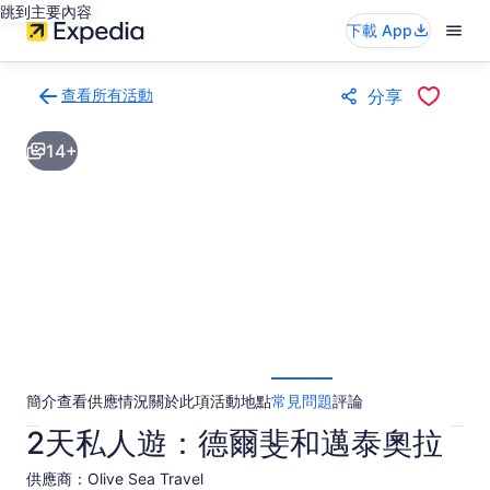
跳到主要內容
下載 App
查看所有活動
分享
返
回
14+
活
動
結
果
頁
面
簡介
查看供應情況
關於此項活動
地點
常見問題
評論
2天私人遊：德爾斐和邁泰奧拉
供應商：Olive Sea Travel